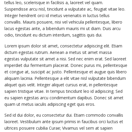
tellus leo, scelerisque in facilisis a, laoreet vel quam.
Suspendisse arcu nisl, tincidunt a vulputate ac, feugiat vitae leo.
Integer hendrerit orci id metus venenatis in luctus tellus
convallis. Mauris posuere, nisi vel vehicula pellentesque, libero
lacus egestas ante, a bibendum mauris mi ut diam. Duis arcu
odio, tincidunt eu dictum interdum, sagittis quis dui.
Lorem ipsum dolor sit amet, consectetur adipiscing elit. Etiam
dictum egestas rutrum. Aenean a metus sit amet massa
egestas vulputate sit amet a nisi. Sed nec enim erat. Sed laoreet
imperdiet dui fermentum placerat. Donec purus mi, pellentesque
et congue at, suscipit ac justo. Pellentesque et augue quis libero
aliquam lacinia. Pellentesque a elit vitae nisl vulputate bibendum
aliquet quis velit. Integer aliquet cursus erat, in pellentesque
sapien tristique vitae. In tempus tincidunt leo id adipiscing. Sed
eu sapien egestas arcu condimentum dapibus. Donec sit amet
quam ut metus iaculis adipiscing eget quis eros.
Sed id dui dolor, eu consectetur dui. Etiam commodo convallis
laoreet. Vestibulum ante ipsum primis in faucibus orci luctus et
ultrices posuere cubilia Curae; Vivamus vel sem at sapien